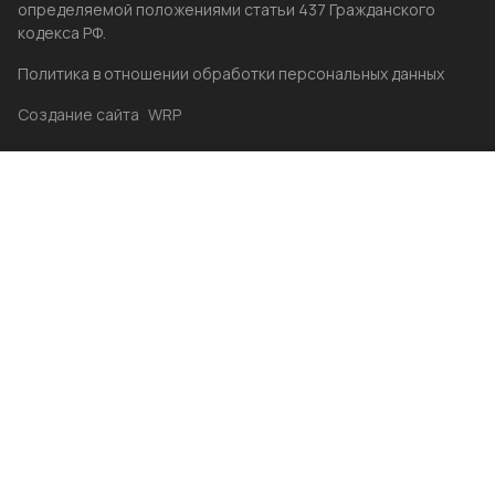
определяемой положениями статьи 437 Гражданского
кодекса РФ.
Политика в отношении обработки персональных данных
Создание сайта
WRP
Главная
Каталог
Избранные
Акции
Контакты
Бренды