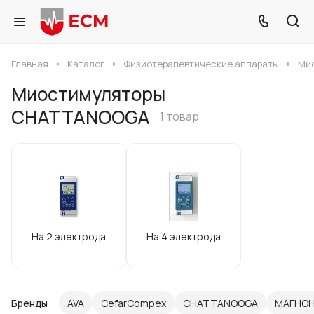
Главная
Каталог
Физиотерапевтические аппараты
Ми
Миостимуляторы
CHATTANOOGA
1 товар
На 2 электрода
На 4 электрода
Бренды
AVA
CefarCompex
CHATTANOOGA
МАГНО