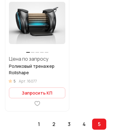
Цена по запросу
Роликовый тренажер
Rollshape
5
Арт.
16077
Запросить КП
1
2
3
4
5