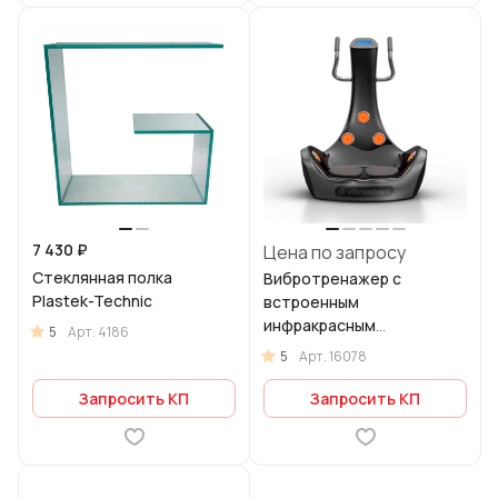
7 430 ₽
Цена по запросу
Стеклянная полка
Вибротренажер с
Plastek-Technic
встроенным
инфракрасным
5
Арт.
4186
излучением
5
Арт.
16078
Запросить КП
Запросить КП