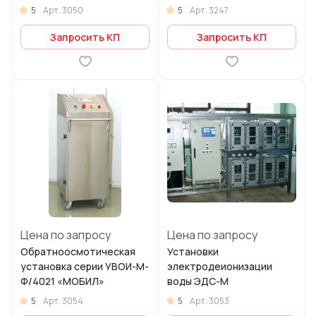
растворов методом
5
5
Арт.
3050
Арт.
3247
струйного
перемешивания
Запросить КП
Запросить КП
Цена по запросу
Цена по запросу
Обратноосмотическая
Установки
установка серии УВОИ-М-
электродеионизации
Ф/4021 «МОБИЛ»
воды ЭДС-М
5
5
Арт.
3054
Арт.
3053