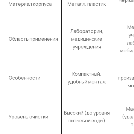
Нержа
Материал корпуса
Металл, пластик
Ме
Лаборатории,
уч
Область применения
медицинские
ла
учреждения
мобил
Компактный,
Особенности
произв
удобный монтаж
мо
Ма
Высокий (до уровня
Уровень очистки
(уда
питьевой воды)
п