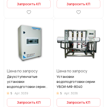
Запросить КП
Запросить КП
Цена по запросу
Цена по запросу
Двухступенчатые
Установки
установки
водоподготовки серии
водоподготовки серии
УВОИ-МФ-8040
УВОИ–МФ-1812 с двумя
5
5
Арт.
3039
Арт.
3038
повышающими насосами
Запросить КП
Запросить КП