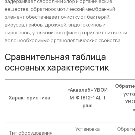
задерживает свободный хлор и органические
вещества; обратноосмотический мембранный
элемент обеспечивает очистку от бактерий,
вирусов, грибов, дрожжей, эндотоксинов и
пирогенов; угольный постфильтр придаёт питьевой
воде необходимые органолептические свойства.
Сравнительная таблица
основных характеристик
Обратн
«Аквалаб» УВОИ
уста
Характеристика
М-Ф 1812-1 AL-1
УВО
plus
Установка
Обратн
Тип оборудования