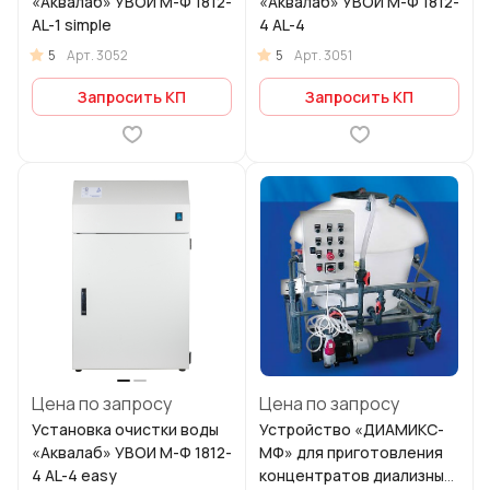
«Аквалаб» УВОИ М-Ф 1812-
«Аквалаб» УВОИ М-Ф 1812-
AL-1 simple
4 AL-4
5
5
Арт.
3052
Арт.
3051
Запросить КП
Запросить КП
Цена по запросу
Цена по запросу
Установка очистки воды
Устройство «ДИАМИКС-
«Аквалаб» УВОИ М-Ф 1812-
МФ» для приготовления
4 AL-4 easy
концентратов диализных