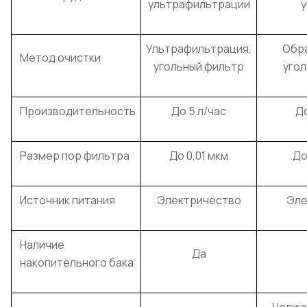
ультрафильтрации
у
Ультрафильтрация,
Обра
Метод очистки
угольный фильтр
уго
Производительность
До 5 л/час
До
Размер пор фильтра
До 0,01 мкм
До
Источник питания
Электричество
Эле
Наличие
Да
накопительного бака