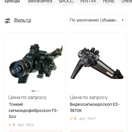
Бренды
Bawariamed
БИОСС
PENTAX
HEINE
Unbe
Фильтр
По умолчанию (убывание)
Цена по запросу
Цена по запросу
Тонкий
Видеосигмоидоскоп ES-
сигмоидофиброскоп FS-
3870K
34V
5
Арт.
3947
5
Арт.
1652