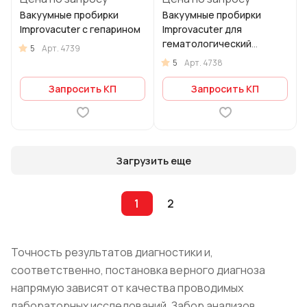
Вакуумные пробирки
Вакуумные пробирки
Improvacuter с гепарином
Improvacuter для
гематологический
5
Арт.
4739
исследований с К3 ЭДТА
5
Арт.
4738
Запросить КП
Запросить КП
Загрузить еще
1
2
Точность результатов диагностики и,
соответственно, постановка верного диагноза
напрямую зависят от качества проводимых
лабораторных исследований. Забор анализов