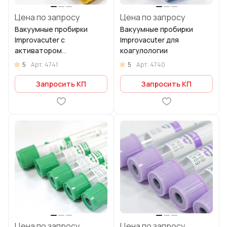
Цена по запросу
Цена по запросу
Вакуумные пробирки
Вакуумные пробирки
Improvacuter с
Improvacuter для
активатором
коагулологии
свертывания и гелем
5
5
Арт.
4741
Арт.
4740
Запросить КП
Запросить КП
Цена по запросу
Цена по запросу