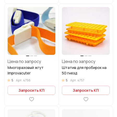
Цена по запросу
Цена по запросу
Многоразовый жгут
Штатив для пробирок на
Improvacuter
50 гнезд
5
5
Арт.
4758
Арт.
4757
Запросить КП
Запросить КП