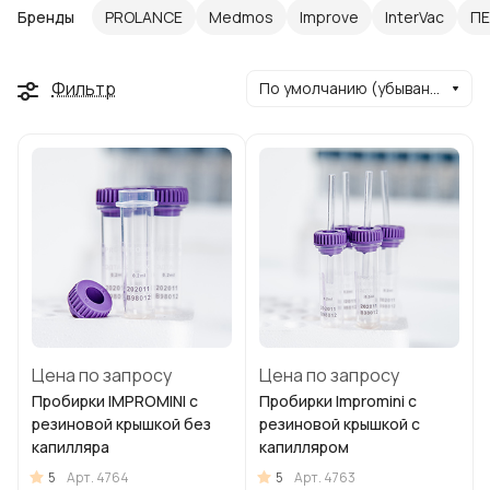
Бренды
PROLANCE
Medmos
Improve
InterVac
П
Фильтр
По умолчанию (убывание)
Цена по запросу
Цена по запросу
Пробирки IMPROMINI с
Пробирки Impromini с
резиновой крышкой без
резиновой крышкой с
капилляра
капилляром
5
5
Арт.
4764
Арт.
4763