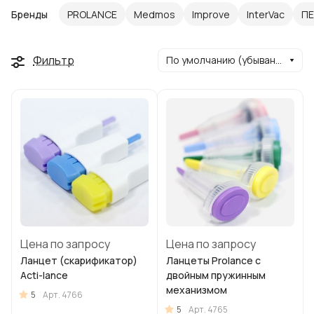
Бренды
PROLANCE
Medmos
Improve
InterVac
П
Фильтр
По умолчанию (убывание)
Цена по запросу
Цена по запросу
Ланцет (скарификатор)
Ланцеты Prolance c
Acti-lance
двойным пружинным
механизмом
5
Арт.
4766
5
Арт.
4765