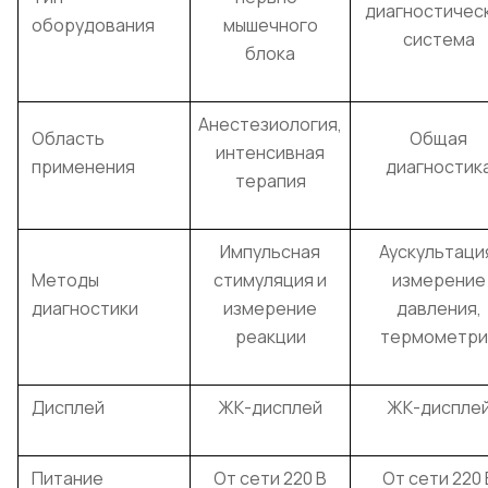
диагностичес
оборудования
мышечного
система
блока
Анестезиология,
Область
Общая
интенсивная
применения
диагностик
терапия
Импульсная
Аускультаци
Методы
стимуляция и
измерение
диагностики
измерение
давления,
реакции
термометри
Дисплей
ЖК-дисплей
ЖК-диспле
Питание
От сети 220 В
От сети 220 