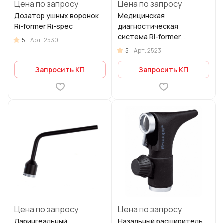
Цена по запросу
Цена по запросу
Дозатор ушных воронок
Медицинская
Ri-former Ri-spec
диагностическая
система Ri-former
5
Арт.
2530
мобильная
5
Арт.
2523
Запросить КП
Запросить КП
Цена по запросу
Цена по запросу
Ларингеальный
Назальный расширитель