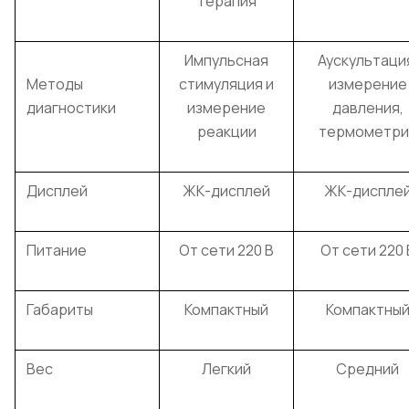
терапия
Импульсная
Аускультаци
Методы
стимуляция и
измерение
диагностики
измерение
давления,
реакции
термометри
Дисплей
ЖК-дисплей
ЖК-диспле
Питание
От сети 220 В
От сети 220 
Габариты
Компактный
Компактны
Вес
Легкий
Средний