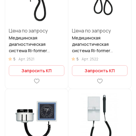
Цена по запросу
Цена по запросу
Медицинская
Медицинская
диагностическая
диагностическая
система Ri-former
система Ri-former
(настенная модель)
настенная с двумя
5
5
Арт.
2521
Арт.
2522
рукоятками
Запросить КП
Запросить КП