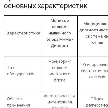
основных характеристик
Монитор
Медицинск
нервно-
диагностичес
Характеристика
мышечного
система Ri
блока МНМБ-
former
Диамант
Мониторинг
Универсальн
Тип
нервно-
диагностичес
оборудования
мышечного
система
блока
Анестезиология,
Область
Общая
интенсивная
применения
диагностик