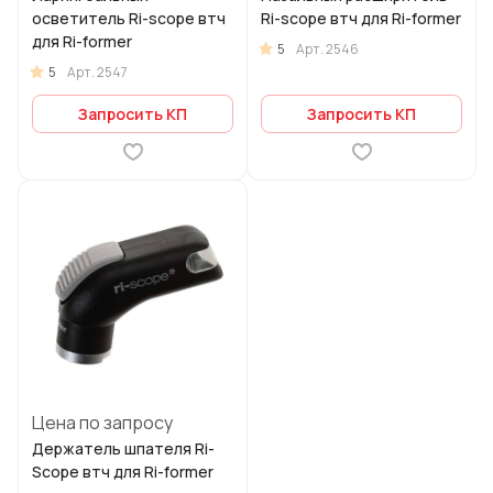
осветитель Ri-scope втч
Ri-scope втч для Ri-former
для Ri-former
5
Арт.
2546
5
Арт.
2547
Запросить КП
Запросить КП
Цена по запросу
Держатель шпателя Ri-
Scope втч для Ri-former