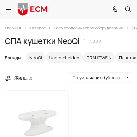
Главная
Каталог
Косметологическое оборудование
SP
СПА кушетки NeoQi
1 товар
Бренды
NeoQi
Unbescheiden
TRAUTWEIN
Пластэк
Фильтр
По умолчанию (убывание)