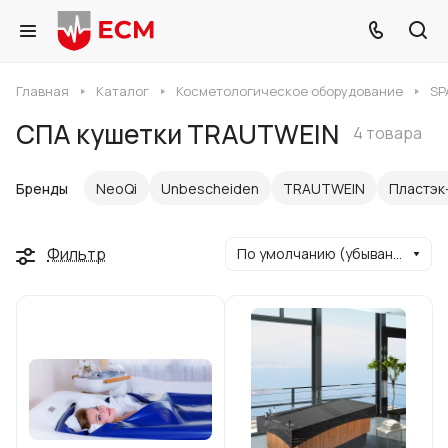
Главная
Каталог
Косметологическое оборудование
SP
СПА кушетки TRAUTWEIN
4 товара
Бренды
NeoQi
Unbescheiden
TRAUTWEIN
Пластэк
Фильтр
По умолчанию (убывание)