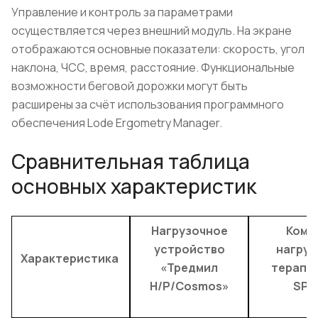
Управление и контроль за параметрами
осуществляется через внешний модуль. На экране
отображаются основные показатели: скорость, угол
наклона, ЧСС, время, расстояние. Функциональные
возможности беговой дорожки могут быть
расширены за счёт использования программного
обеспечения Lode Ergometry Manager.
Сравнительная таблица
основных характеристик
Нагрузочное
Комп
устройство
нагруз
Характеристика
«Тредмил
терапии
H/P/Cosmos»
SPR