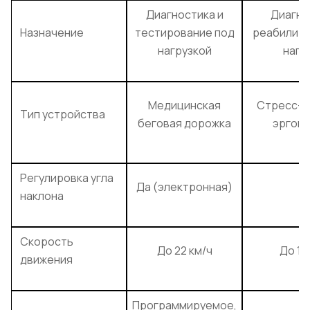
Диагностика и
Диагно
Назначение
тестирование под
реабилита
нагрузкой
нагр
Медицинская
Стресс-с
Тип устройства
беговая дорожка
эргом
Регулировка угла
Да (электронная)
Д
наклона
Скорость
До 22 км/ч
До 18
движения
Программируемое,