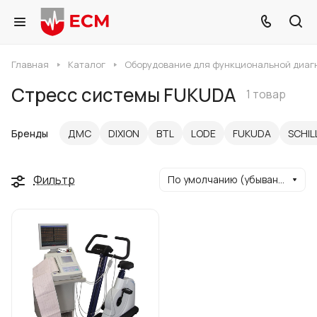
Главная
Каталог
Оборудование для функциональной диаг
Стресс системы FUKUDA
1 товар
Бренды
ДМС
DIXION
BTL
LODE
FUKUDA
SCHIL
Фильтр
По умолчанию (убывание)