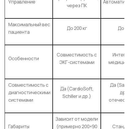
Управление
Автоматиз
через ПК
Максимальный вес
До 200 кг
До 16
пациента
Совместимость с
Интегр
Особенности
ЭКГ-системами
медицин
Совместимость с
Да (Sana
Да (CardioSoft,
диагностическими
дру
Schiller и др.)
системами
отечест
Зависит от модели
Габариты
(примерно 200×90
Станда