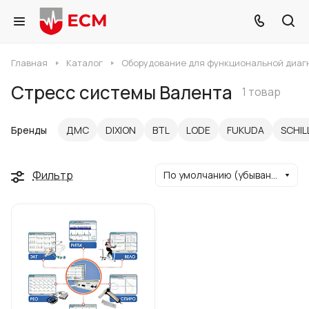
Главная
Каталог
Оборудование для функциональной диаг
Стресс системы Валента
1 товар
Бренды
ДМС
DIXION
BTL
LODE
FUKUDA
SCHIL
Фильтр
По умолчанию (убывание)