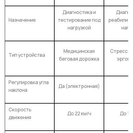
Диагностика и
Диагно
Назначение
тестирование под
реабилита
нагрузкой
нагр
Медицинская
Стресс-с
Тип устройства
беговая дорожка
эргом
Регулировка угла
Да (электронная)
Д
наклона
Скорость
До 22 км/ч
До 18
движения