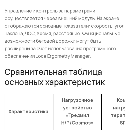
Управление и контроль за параметрами
осуществляется через внешний модуль. На экране
отображаются основные показатели: скорость, угол
наклона, ЧСС, время, расстояние. Функциональные
возможности беговой дорожки могут быть
расширены за счёт использования программного
обеспечения Lode Ergometry Manager.
Сравнительная таблица
основных характеристик
Нагрузочное
Комп
устройство
нагруз
Характеристика
«Тредмил
терапии
H/P/Cosmos»
SPR