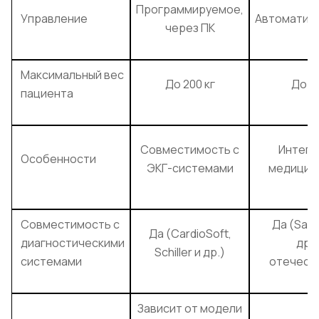
Программируемое,
Управление
Автоматиз
через ПК
Максимальный вес
До 200 кг
До 16
пациента
Совместимость с
Интегр
Особенности
ЭКГ-системами
медицин
Совместимость с
Да (Sana
Да (CardioSoft,
диагностическими
дру
Schiller и др.)
системами
отечест
Зависит от модели