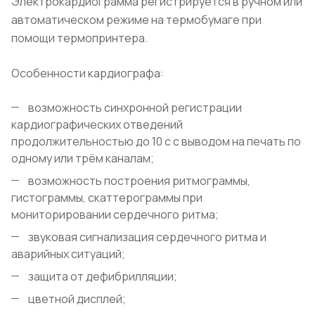
Электрокардиограмма регистрируется в ручном или
автоматическом режиме на термобумаге при
помощи термопринтера.
Особенности кардиографа:
возможность синхронной регистрации
кардиографических отведений
продолжительностью до 10 с с выводом на печать по
одному или трём каналам;
возможность построения ритмограммы,
гистограммы, скаттерограммы при
мониторировании сердечного ритма;
звуковая сигнализация сердечного ритма и
аварийных ситуаций;
защита от дефибрилляции;
цветной дисплей;