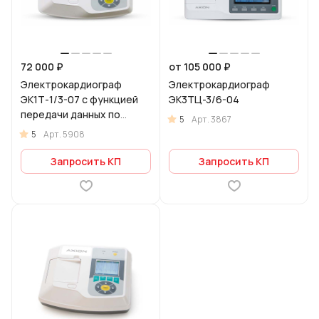
72 000 ₽
от 105 000 ₽
Электрокардиограф
Электрокардиограф
ЭК1Т-1/3-07 с функцией
ЭК3ТЦ-3/6-04
передачи данных по
5
Арт.
3867
каналу GSM
5
Арт.
5908
Запросить КП
Запросить КП