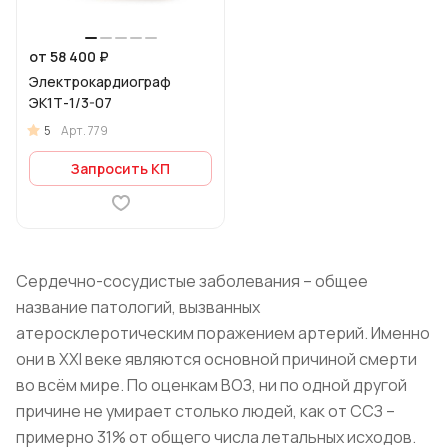
от 58 400 ₽
Электрокардиограф
ЭК1Т-1/3-07
5
Арт.
779
Запросить КП
Сердечно-сосудистые заболевания – общее
название патологий, вызванных
атеросклеротическим поражением артерий. Именно
они в ХХI веке являются основной причиной смерти
во всём мире. По оценкам ВОЗ, ни по одной другой
причине не умирает столько людей, как от ССЗ –
примерно 31% от общего числа летальных исходов.