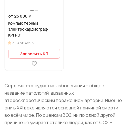
от 25 000 ₽
Компьютерный
электрокардиограф
КРП-01
5
Арт.
4596
Запросить КП
Сердечно-сосудистые заболевания – общее
название патологий, вызванных
атеросклеротическим поражением артерий. Именно
они в ХХI веке являются основной причиной смерти
во всём мире. По оценкам ВОЗ, ни по одной другой
причине не умирает столько людей, как от ССЗ –