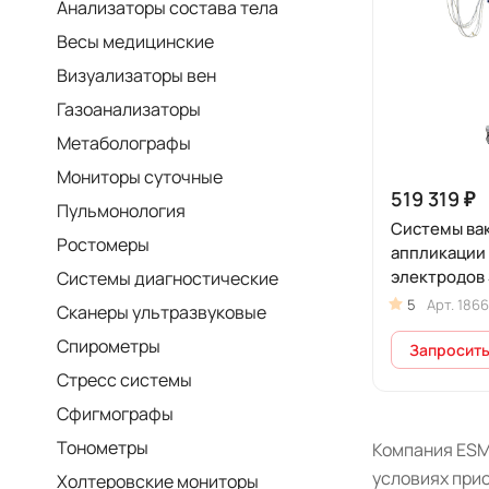
Анализаторы состава тела
Весы медицинские
Визуализаторы вен
Газоанализаторы
Метаболографы
Мониторы суточные
519 319 ₽
Пульмонология
Системы ва
Ростомеры
аппликации
электродов
Системы диагностические
5
Арт.
1866
Сканеры ультразвуковые
Спирометры
Запросить
Стресс системы
Сфигмографы
Тонометры
Компания ESM
условиях прио
Холтеровские мониторы