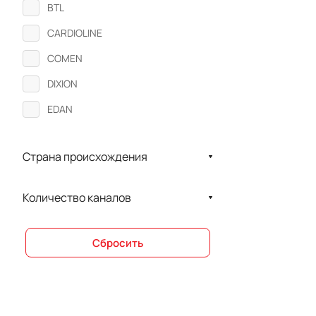
BTL
CARDIOLINE
COMEN
DIXION
EDAN
FUKUDA
Страна происхождения
Medmos
SCHILLER
Количество каналов
ZONCARE
Аксион
Сбросить
Валента
Монитор
МПИ