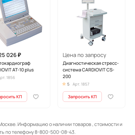
25 026 ₽
Цена по запросу
токардиограф
Диагностическая стресс-
OVIT AT-10 plus
система CARDIOVIT CS-
200
рт.
1856
5
Арт.
1857
просить КП
Запросить КП
оскве. Информацию о наличии товаров , стоимости и
ть по телефону 8-800-500-08-43.