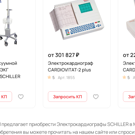
от 301 827 ₽
от 2
куумной
Электрокардиограф
Элек
 ЭКГ
CARDIOVITAT-2 plus
CARDI
 SCHILLER
5
Арт.
1855
5
А
 КП
Запросить КП
За
 предлагает приобрести Электрокардиографы SCHILLER в М
бретения вы можете прочитать на нашем сайте или спроси