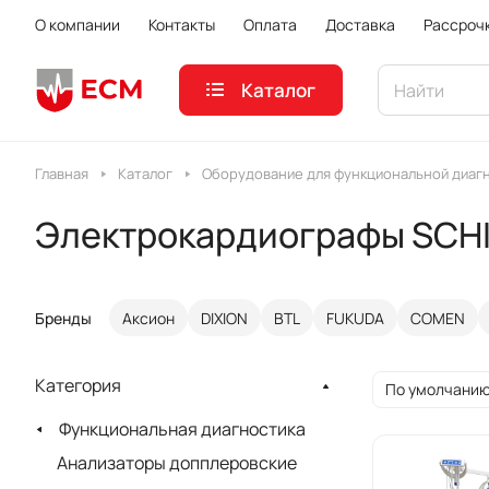
О компании
Контакты
Оплата
Доставка
Рассроч
Каталог
Главная
Каталог
Оборудование для функциональной диаг
Электрокардиографы SCH
Бренды
Аксион
DIXION
BTL
FUKUDA
COMEN
Категория
По умолчанию
Функциональная диагностика
Анализаторы допплеровские