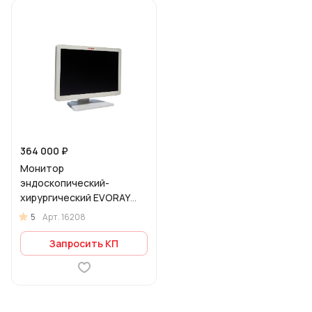
364 000 ₽
Монитор
эндоскопический-
хирургический EVORAY
S2421P
5
Арт.
16208
Запросить КП