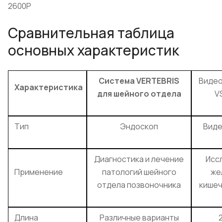
2600P
Сравнительная таблица
основных характеристик
Система VERTEBRIS
Видео
Характеристика
для шейного отдела
V
Тип
Эндоскоп
Виде
Диагностика и лечение
Исс
Применение
патологий шейного
же
отдела позвоночника
кишеч
Длина
Различные варианты