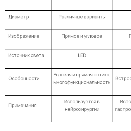
Диаметр
Различные варианты
Изображение
Прямое и угловое
Источник света
LED
Угловая и прямая оптика,
Особенности
Встро
многофункциональность
Используется в
Испо
Примечания
нейрохирургии
гастр