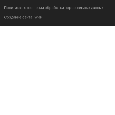
Политика в отношении обработки персональных данных
Создание сайта
WRP
Главная
Каталог
Избранные
Акции
Контакты
Бренды