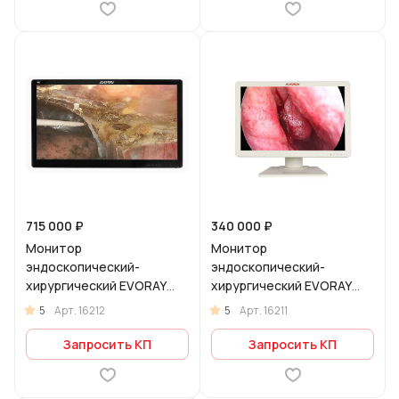
715 000 ₽
340 000 ₽
Монитор
Монитор
эндоскопический-
эндоскопический-
хирургический EVORAY
хирургический EVORAY
S3281P
S271P
5
5
Арт.
16212
Арт.
16211
Запросить КП
Запросить КП