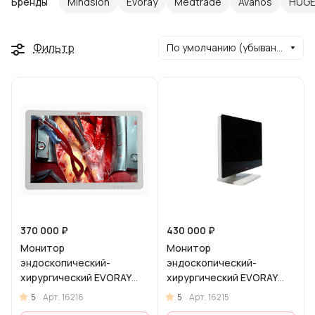
Бренды
Mindsion
Evoray
Medtrade
Avanos
HUG
Фильтр
По умолчанию (убывание)
370 000 ₽
430 000 ₽
Монитор
Монитор
эндоскопический-
эндоскопический-
хирургический EVORAY
хирургический EVORAY
S3221P
S2785P
5
5
Арт.
16216
Арт.
16215