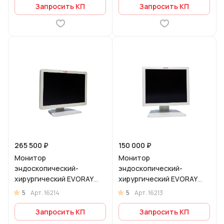
Запросить КП
Запросить КП
265 500 ₽
150 000 ₽
Монитор
Монитор
эндоскопический-
эндоскопический-
хирургический EVORAY
хирургический EVORAY
Е2421
E190
5
5
Арт.
16214
Арт.
16213
Запросить КП
Запросить КП