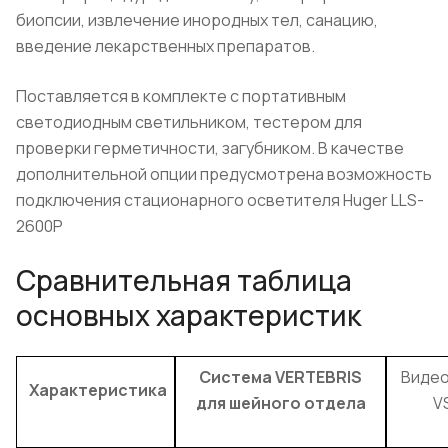
биопсии, извлечение инородных тел, санацию,
введение лекарственных препаратов.
Поставляется в комплекте с портативным
светодиодным светильником, тестером для
проверки герметичности, загубником. В качестве
дополнительной опции предусмотрена возможность
подключения стационарного осветителя Huger LLS-
2600P
Сравнительная таблица
основных характеристик
Система VERTEBRIS
Видео
Характеристика
для шейного отдела
V