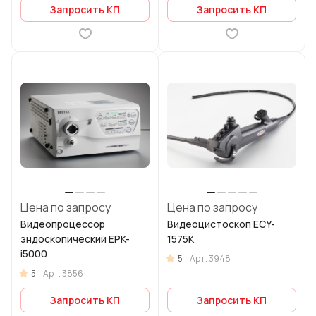
Запросить КП
Запросить КП
Цена по запросу
Цена по запросу
Видеопроцессор
Видеоцистоскоп ECY-
эндоскопический EPK-
1575K
i5000
5
Арт.
3948
5
Арт.
3856
Запросить КП
Запросить КП