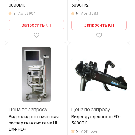
3890MK
3890FK2
5
5
Арт.
3984
Арт.
3983
Запросить КП
Запросить КП
Цена по запросу
Цена по запросу
Видеоэндоскопическая
Видеодуоденоскоп ED-
экспертная система Hi
3480TK
Line HD+
5
Арт.
1654