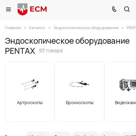
Главная
Каталог
Эндоскопическое оборудование
PEN
Эндоскопическое оборудование
PENTAX
83 товара
Артроскопы
Бронхоскопы
Видеокам