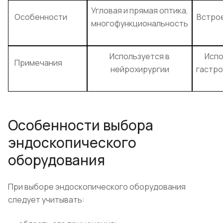
Угловая и прямая оптика,
Особенности
Встро
многофункциональность
Используется в
Испо
Примечания
нейрохирургии
гастр
Особенности выбора
эндоскопического
оборудования
При выборе эндоскопического оборудования
следует учитывать: