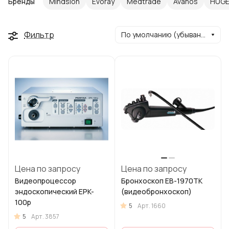
Бренды
Mindsion
Evoray
Medtrade
Avanos
HUG
Фильтр
По умолчанию (убывание)
Цена по запросу
Цена по запросу
Видеопроцессор
Бронхоскоп EB-1970TK
эндоскопический EPK-
(видеобронхоскоп)
100р
5
Арт.
1660
5
Арт.
3857