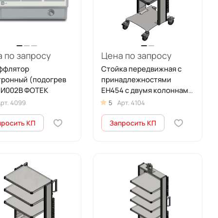
 по запросу
Цена по запросу
ффлятор
Стойка передвижная с
тронный (подогрев
принадлежностями
) И002В ФОТЕК
ЕН454 с двумя колоннами
СП2-03-ФОТЕК
рт.
4099
5
Арт.
4104
просить КП
Запросить КП