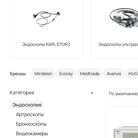
Эндоскопы KARL STORZ
Эндоскопы ультра
Бренды
Mindsion
Evoray
Medtrade
Avanos
HUG
Категория
По умолчанию
Эндоскопия
Артроскопы
Бронхоскопы
Видеокамеры