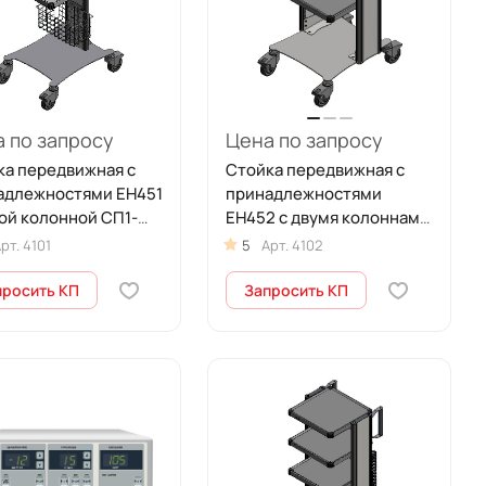
 по запросу
Цена по запросу
ка передвижная с
Стойка передвижная с
адлежностями ЕН451
принадлежностями
ой колонной СП1-
ЕН452 с двумя колоннами
ТЕК (высота 1030
СП2-01-ФОТЕК
рт.
4101
5
Арт.
4102
просить КП
Запросить КП