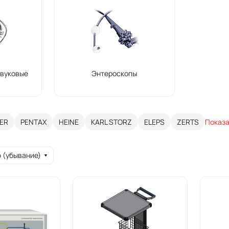
звуковые
Энтероскопы
ER
PENTAX
HEINE
KARL STORZ
ELEPS
ZERTS
Показа
 (убывание)