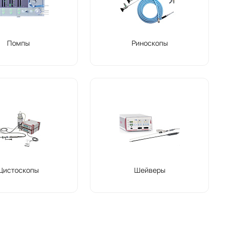
Помпы
Риноскопы
Цистоскопы
Шейверы