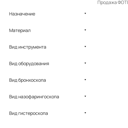
Продажа ФОТЕК
HUGER
KARL STORZ
Назначение
MAHE MEDICAL
Материал
MDH
Medtrade
Вид инструмента
Mindsion
Вид оборудования
PENTAX
Richard Wolf
Вид бронхоскопа
Steiman
ZERTS
Вид назофарингоскопа
КВАРЦ
Вид гистероскопа
ЛОМО
ФОТЕК