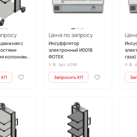
апросу
Цена по запросу
Цена
едвижная с
Инсуффлятор
Инсу
остями
электронный И001В
элек
мя колоннами
ФОТЕК
газа
ТЕК
5
Арт.
4098
5
А
 КП
Запросить КП
За