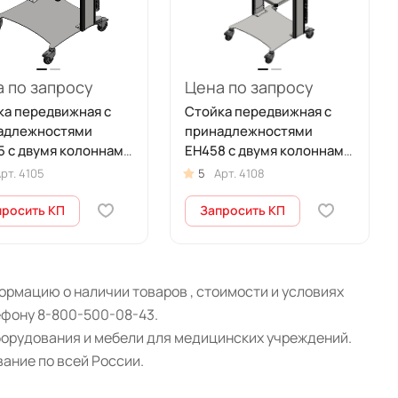
 по запросу
Цена по запросу
ка передвижная с
Стойка передвижная с
адлежностями
принадлежностями
5 с двумя колоннами
ЕН458 с двумя колоннами
04-ФОТЕК
СП2-07-ФОТЕК
рт.
4105
5
Арт.
4108
просить КП
Запросить КП
рмацию о наличии товаров , стоимости и условиях
ефону 8-800-500-08-43.
борудования и мебели для медицинских учреждений.
ание по всей России.