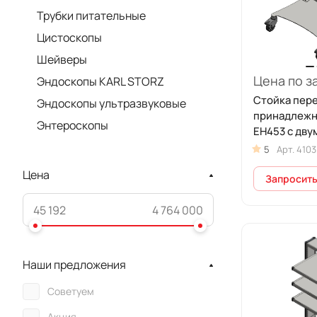
Трубки питательные
Цистоскопы
Шейверы
Цена по з
Эндоскопы KARL STORZ
Стойка пер
Эндоскопы ультразвуковые
принадлежн
Энтероскопы
ЕН453 с дву
СП2-02-ФО
5
Арт.
4103
Цена
Запросить
Наши предложения
Советуем
Акция