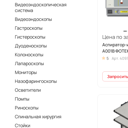
Видеоэндоскопическая
система
Видеоэндоскопы
Гастроскопы
Цена по з
Гистероскопы
Аспиратор-
Дуоденоскопы
А001В ФОТЕ
Колоноскопы
5
Арт.
409
Лапароскопы
Мониторы
Запросить
Назофарингоскопы
Осветители
Помпы
Риноскопы
Спинальная хирургия
Стойки