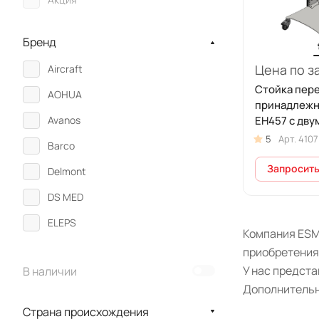
Бренд
Цена по з
Aircraft
Стойка пер
AOHUA
принадлежн
Avanos
ЕН457 с дву
СП2-06-ФО
5
Арт.
4107
Barco
Запросить
Delmont
DS MED
ELEPS
Компания ESM
Endomed
приобретения
У нас предст
В наличии
Evoray
Дополнительн
HEINE
Страна происхождения