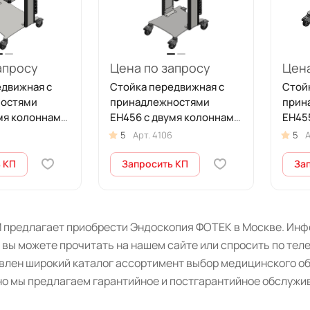
апросу
Цена по запросу
Цена
едвижная с
Стойка передвижная с
Стой
остями
принадлежностями
прин
мя колоннами
ЕН456 с двумя колоннами
ЕН45
ТЕК
СП2-05-ФОТЕК
СП2-
5
Арт.
4106
5
А
 КП
Запросить КП
За
 предлагает приобрести Эндоскопия ФОТЕК в Москве. Инфо
 вы можете прочитать на нашем сайте или спросить по тел
авлен широкий каталог ассортимент выбор медицинского о
о мы предлагаем гарантийное и постгарантийное обслужив