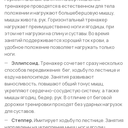
тренажере проводятся в естественном для тела
положении и нагружают большеберцовую мышцу,
мышцы живота, рук. Горизонтальный тренажер
нагружает преимущественно ноги и ягодицы, при
этом нет нагрузки на спину и суставы. Во время
занятий поддерживается хороший ток крови, а
удобное положение позволяет нагружать только
ноги.
Эллипсоид.
Тренажер сочетает сразу несколько
способов передвижения: бег, ходьбу по лестнице и
езду на велосипеде. Занятия развивают
выносливость, повышают общий тонус мышц,
укрепляют сердечно-сосудистую систему, а также
мышцы ягодиц, бедер, рук. В отличие от беговой
дорожки тренировки проходят без ударных нагрузок
для суставов.
Степпер.
Имитирует ходьбу по лестнице. Занятия
направлены на укрепление мышц ног и ягодиц.