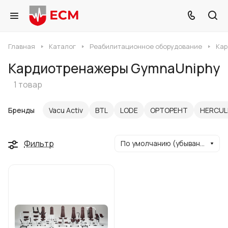
Главная
Каталог
Реабилитационное оборудование
Кар
Кардиотренажеры GymnaUniphy
1 товар
Бренды
Vacu Activ
BTL
LODE
ОРТОРЕНТ
HERCUL
Фильтр
По умолчанию (убывание)