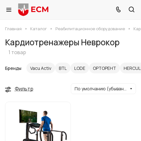
Главная
Каталог
Реабилитационное оборудование
Кар
Кардиотренажеры Неврокор
1 товар
Бренды
Vacu Activ
BTL
LODE
ОРТОРЕНТ
HERCUL
Фильтр
По умолчанию (убывание)