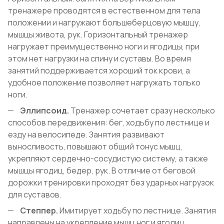
тренажере проводятся в естественном для тела
положении и нагружают большеберцовую мышцу,
мышцы живота, рук. Горизонтальный тренажер
нагружает преимущественно ноги и ягодицы, при
этом нет нагрузки на спину и суставы. Во время
занятий поддерживается хороший ток крови, а
удобное положение позволяет нагружать только
ноги.
Эллипсоид.
Тренажер сочетает сразу несколько
способов передвижения: бег, ходьбу по лестнице и
езду на велосипеде. Занятия развивают
выносливость, повышают общий тонус мышц,
укрепляют сердечно-сосудистую систему, а также
мышцы ягодиц, бедер, рук. В отличие от беговой
дорожки тренировки проходят без ударных нагрузок
для суставов.
Степпер.
Имитирует ходьбу по лестнице. Занятия
направлены на укрепление мышц ног и ягодиц.