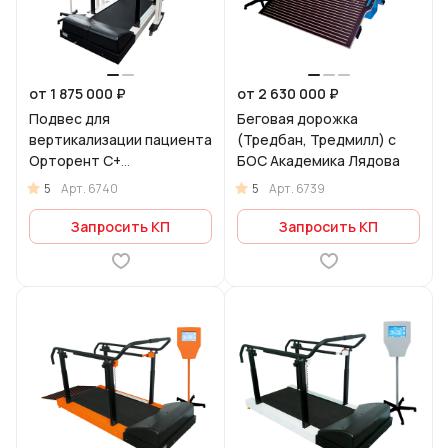
от 1 875 000 ₽
от 2 630 000 ₽
Подвес для
Беговая дорожка
вертикализации пациента
(Тредбан, Тредмилл) с
Орторент С+
БОС Академика Лядова
(стационарный с беговой
5
5
Арт.
6740
Арт.
6739
дорожкой)
Запросить КП
Запросить КП