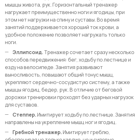
мышцы живота, рук. Горизонтальный тренажер
нагружает преимущественно ноги и ягодицы, при
этом нет нагрузки на спину и суставы. Во время
занятий поддерживается хороший ток крови, а
удобное положение позволяет нагружать только
ноги.
Эллипсоид.
Тренажер сочетает сразу несколько
способов передвижения: бег, ходьбу по лестнице и
езду на велосипеде. Занятия развивают
выносливость, повышают общий тонус мышц,
укрепляют сердечно-сосудистую систему, а также
мышцы ягодиц, бедер, рук. В отличие от беговой
дорожки тренировки проходят без ударных нагрузок
для суставов.
Степпер.
Имитирует ходьбу по лестнице. Занятия
направлены на укрепление мышц ног и ягодиц.
Гребной тренажер.
Имитирует греблю,
обеспечивая не только кардио, но и силовые