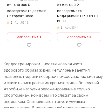
от 1 010 000 ₽
от 689 000 ₽
Велоэргометр детский
Велоэргометр
Орторент Вело
медицинский ОРТОРЕНТ
ВЕЛО
5
Арт.
5345
5
Арт.
5344
Запросить КП
Запросить КП
Кардиотренировки – неотъемлемая часть
здорового образа жизни. Регулярные занятия
позволяют укрепить сердечно-сосудистую систему
и снизить риск развития хронических заболеваний.
Аэробные нагрузки рекомендованы не только
спортсменам, но и всем, кто следит за своим
здоровьем. Они повышают тонус и улучшают
самочувствие. В долгосрочной перспективе это