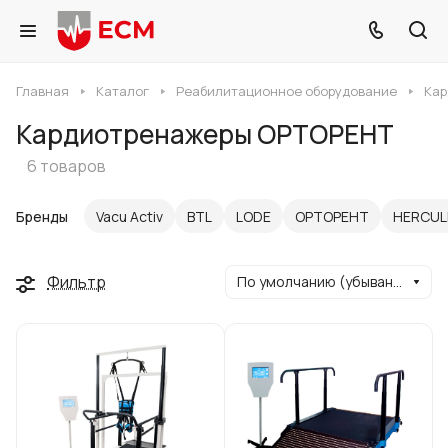
Главная
Каталог
Реабилитационное оборудование
Кар
Кардиотренажеры ОРТОРЕНТ
6 товаров
Бренды
Vacu Activ
BTL
LODE
ОРТОРЕНТ
HERCUL
Фильтр
По умолчанию (убывание)