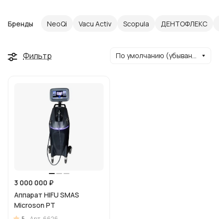
Бренды
NeoQi
Vacu Activ
Scopula
ДЕНТОФЛЕКС
Фильтр
По умолчанию (убывание)
3 000 000 ₽
Аппарат HIFU SMAS
Microson PT
5
Арт.
6626