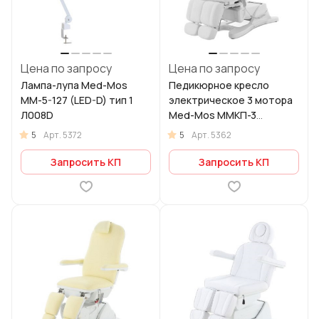
Цена по запросу
Цена по запросу
Лампа-лупа Med-Mos
Педикюрное кресло
ММ-5-127 (LED-D) тип 1
электрическое 3 мотора
Л008D
Med-Mos ММКП-3
КО-196DP-00
5
5
Арт.
5372
Арт.
5362
Запросить КП
Запросить КП