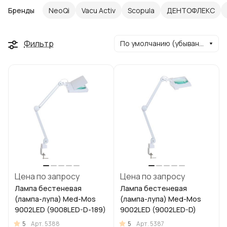
Бренды
NeoQi
Vacu Activ
Scopula
ДЕНТОФЛЕКС
Фильтр
По умолчанию (убывание)
Цена по запросу
Цена по запросу
Лампа бестеневая
Лампа бестеневая
(лампа-лупа) Med-Mos
(лампа-лупа) Med-Mos
9002LED (9008LED-D-189)
9002LED (9002LED-D)
5
5
Арт.
5388
Арт.
5387