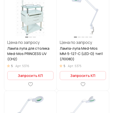
Цена по запросу
Цена по запросу
Лампа лупа для столика
Лампа-лупа Med-Mos
Med-Mos PRINCESS UV
ММ-5-127-С (LED-D) тип1
(СН2)
(Л008D)
5
5
Арт.
5376
Арт.
5375
Запросить КП
Запросить КП