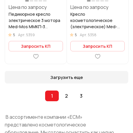
Цена по запросу
Цена по запросу
Педикюрное кресло
Кресло
электрическое 3 мотора
косметологическое
Med-Mos ММКП-3
(электрическое) Med-
КО-195DP-00
Mos ММКК-3 КО-175Д-00
5
5
Арт.
5359
Арт.
5358
Запросить КП
Запросить КП
Загрузить еще
1
2
3
В ассортименте компании «ЕСМ»
представлено косметологическое
оборудование. Мы готовы оснастить как целую