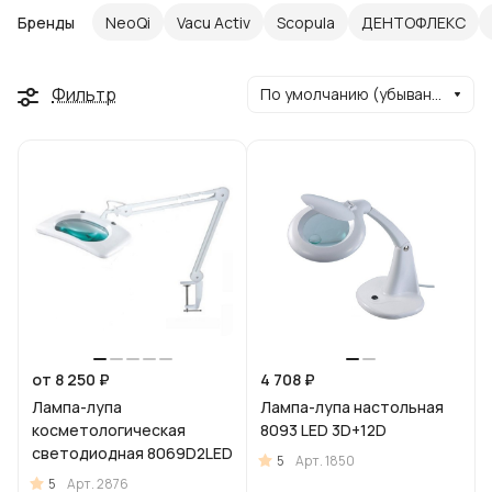
Бренды
NeoQi
Vacu Activ
Scopula
ДЕНТОФЛЕКС
Фильтр
По умолчанию (убывание)
от 8 250 ₽
4 708 ₽
Лампа-лупа
Лампа-лупа настольная
косметологическая
8093 LED 3D+12D
светодиодная 8069D2LED
5
Арт.
1850
5
Арт.
2876