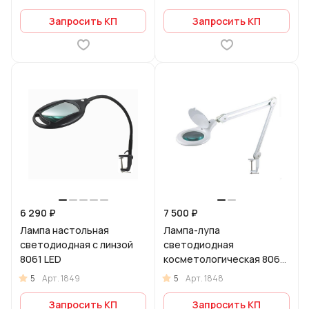
Запросить КП
Запросить КП
6 290 ₽
7 500 ₽
Лампа настольная
Лампа-лупа
светодиодная с линзой
светодиодная
8061 LED
косметологическая 8066
LED-5D
5
5
Арт.
1849
Арт.
1848
Запросить КП
Запросить КП