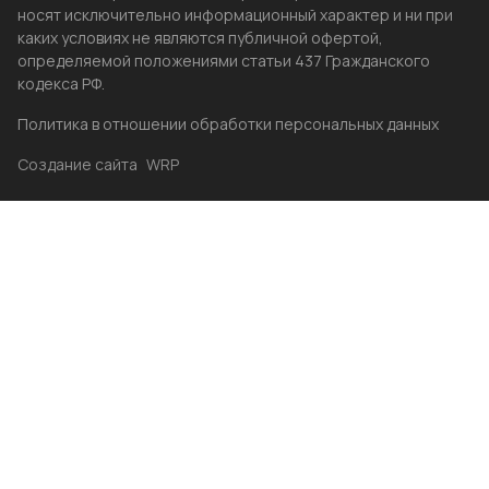
носят исключительно информационный характер и ни при
каких условиях не являются публичной офертой,
определяемой положениями статьи 437 Гражданского
кодекса РФ.
Политика в отношении обработки персональных данных
Создание сайта
WRP
Главная
Каталог
Избранные
Акции
Контакты
Бренды