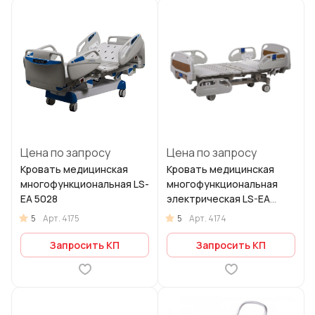
Цена по запросу
Цена по запросу
Кровать медицинская
Кровать медицинская
многофункциональная LS-
многофункциональная
EA 5028
электрическая LS-EA
5003
5
5
Арт.
4175
Арт.
4174
Запросить КП
Запросить КП