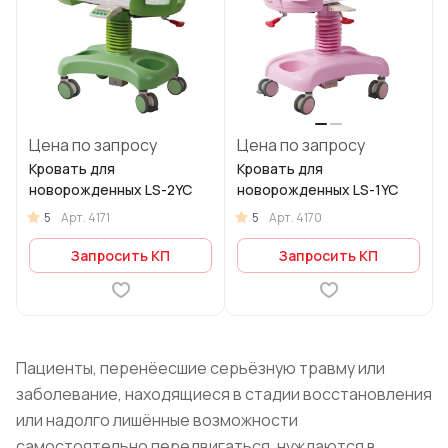
Цена по запросу
Цена по запросу
Кровать для
Кровать для
новорожденных LS-2YC
новорожденных LS-1YC
5
5
Арт.
4171
Арт.
4170
Запросить КП
Запросить КП
Пациенты, перенёесшие серьёзную травму или
заболевание, находящиеся в стадии восстановления
или надолго лишённые возможности
самостоятельно передвигаться, нуждаются в