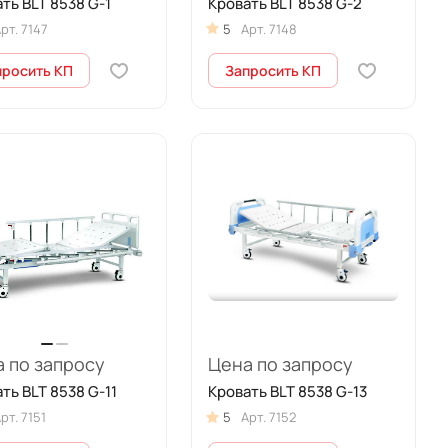
ть BLT 8538 G-1
Кровать BLT 8538 G-2
рт.
7147
5
Арт.
7148
просить КП
Запросить КП
 по запросу
Цена по запросу
ть BLT 8538 G-11
Кровать BLT 8538 G-13
рт.
7151
5
Арт.
7152