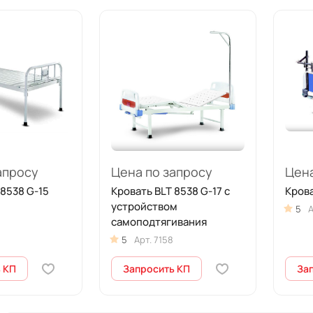
апросу
Цена по запросу
Цена
 8538 G-15
Кровать BLT 8538 G-17 с
Крова
устройством
5
А
самоподтягивания
5
Арт.
7158
 КП
Запросить КП
За