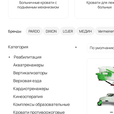
Больничные кровати с
Кровати для ле
подъемным механизмом
больных
Бренды
PARDO
DIXION
LOJER
МЕДИН
Vermeire
Категория
По умолчанию
Реабилитация
Акватренажеры
Вертикализаторы
Верховая езда
Кардиотренажеры
Кинезотерапия
Комплексы образовательные
Кровати противоожоговые