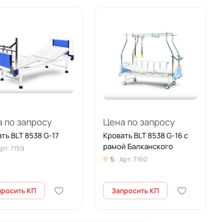
 по запросу
Цена по запросу
ть BLT 8538 G-17
Кровать BLT 8538 G-16 с
рамой Балканского
рт.
7159
5
Арт.
7160
просить КП
Запросить КП