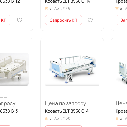
 8538 G-12
Кровать BLT 8538 G-14
Крова
5
Арт.
7146
5
А
 КП
Запросить КП
За
апросу
Цена по запросу
Цена
 8538 G-3
Кровать BLT 8538 G-4
Крова
5
Арт.
7150
5
А