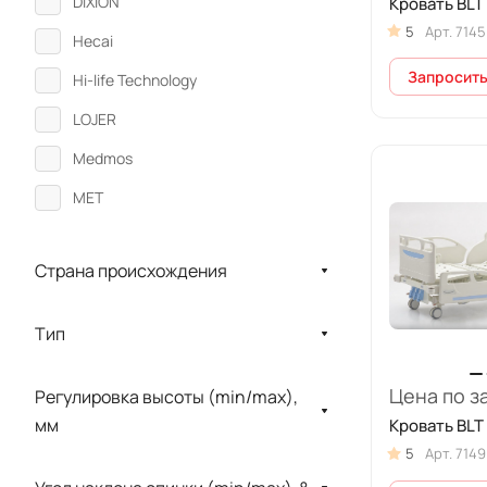
DIXION
Кровать BLT
5
Арт.
7145
Hecai
Запросить
Hi-life Technology
LOJER
Medmos
MET
NITROCARE
Страна происхождения
PARDO
Vermeiren
Тип
Альфа Мобили
МЕДИН
Цена по з
Регулировка высоты (min/max),
мм
Кровать BLT
Промет
5
Арт.
7149