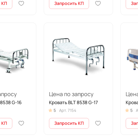
 КП
Запросить КП
За
апросу
Цена по запросу
Цена
 8538 G-16
Кровать BLT 8538 G-17
Крова
5
Арт.
7154
5
А
 КП
Запросить КП
За