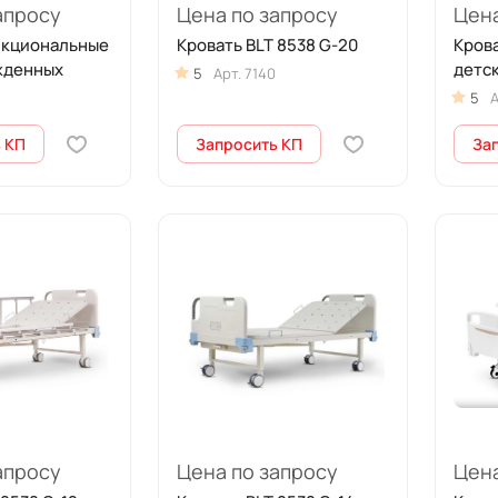
апросу
Цена по запросу
Цена
нкциональные
Кровать BLT 8538 G-20
Крова
жденных
детс
5
Арт.
7140
5
А
 КП
Запросить КП
За
апросу
Цена по запросу
Цена