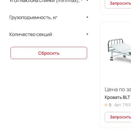
Угол наклона спинки (min/max), °
Запросить
Грузоподъемность, кг
Количество секций
Сбросить
Цена по з
Кровать BLT
5
Арт.
7153
Запросить