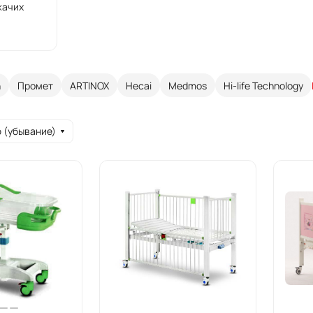
жачих
n
Промет
ARTINOX
Hecai
Medmos
Hi-life Technology
 (убывание)