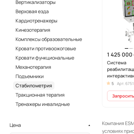
Вертикализаторы
Верховая езда
Кардиотренажеры
Кинезотерапия
Комплексы образовательные
Кровати противоожоговые
1 425 000 
Кровати функциональные
Система
Механотерапия
реабилитац
интерактив
Подъемники
Когнитив
5
Арт.
6751
Стабилометрия
Тракционная терапия
Запросить
Тренажеры инвалидные
Компания ESM
Цена
условиях прио