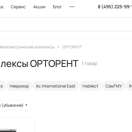
8 (495) 225-99-
ка
Сервис
Акции
Блог
абилометрические комплексы
ОРТОРЕНТ
плексы ОРТОРЕНТ
1 товар
cs
Неврокор
Ac International East
Habilect
СамГМУ
I
 (убывание)