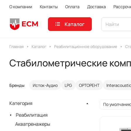
О компании
Контакты
Оплата
Доставка
Рассроч
Каталог
Главная
Каталог
Реабилитационное оборудование
Ст
Стабилометрические ком
Бренды
Исток-Аудио
LPG
ОРТОРЕНТ
Interacousti
Категория
По умолчанию
Реабилитация
Акватренажеры