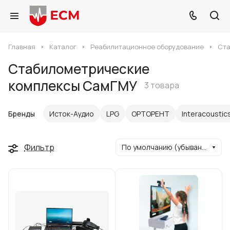
Главная
Каталог
Реабилитационное оборудование
Ста
Стабилометрические
комплексы СамГМУ
3 товара
Бренды
Исток-Аудио
LPG
ОРТОРЕНТ
Interacoustic
Фильтр
По умолчанию (убывание)