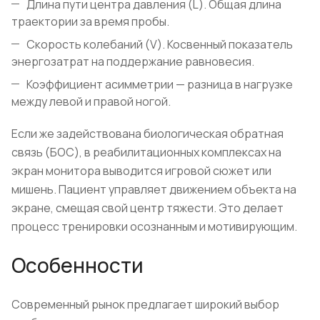
Длина пути центра давления (L). Общая длина
траектории за время пробы.
Скорость колебаний (V). Косвенный показатель
энергозатрат на поддержание равновесия.
Коэффициент асимметрии — разница в нагрузке
между левой и правой ногой.
Если же задействована биологическая обратная
связь (БОС), в реабилитационных комплексах на
экран монитора выводится игровой сюжет или
мишень. Пациент управляет движением объекта на
экране, смещая свой центр тяжести. Это делает
процесс тренировки осознанным и мотивирующим.
Особенности
Современный рынок предлагает широкий выбор