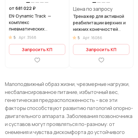
от 681 022 ₽
Цена по запросу
EN-Dynamic Track —
Тренажер для активной
комплекс
реабилитации верхних и
пневматических
нижних конечностей
реабилитационных
Total Body Bike
5
Арт.
3568
5
Арт.
16086
тренажеров
Запросить КП
Запросить КП
Малоподвижный образ жизни, чрезмерные нагрузки,
несбалансированное питание, избыточный вес,
генетическая предрасположенность – все эти
факторы способствуют развитию патологий опорно-
двигательного аппарата. Заболевания позвоночника
и суставов могут проявляться по-разному: от
онемения и чувства дискомфорта до устойчивого