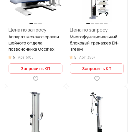
Цена по запросу
Цена по запросу
Аппарат механотерапии
Многофункциональный
шейного отдела
блоковый тренажер EN-
позвоночника Occiflex
TreeM
5
5
Арт.
5185
Арт.
3567
Запросить КП
Запросить КП