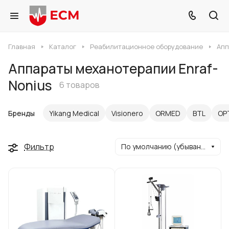
Главная
Каталог
Реабилитационное оборудование
Апп
Аппараты механотерапии Enraf-
Nonius
6 товаров
Бренды
Yikang Medical
Visionero
ORMED
BTL
ОР
Фильтр
По умолчанию (убывание)