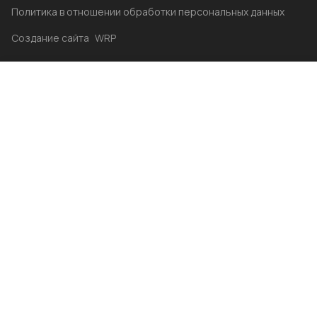
Политика в отношении обработки персональных данных
Создание сайта
WRP
Главная
Каталог
Избранные
Акции
Контакты
Бренды