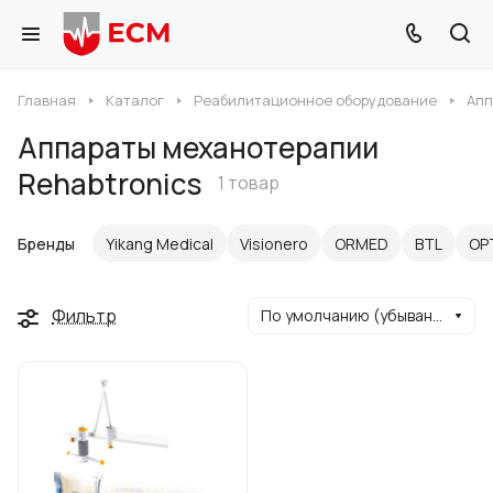
Главная
Каталог
Реабилитационное оборудование
Апп
Аппараты механотерапии
Rehabtronics
1 товар
Бренды
Yikang Medical
Visionero
ORMED
BTL
ОР
Фильтр
По умолчанию (убывание)