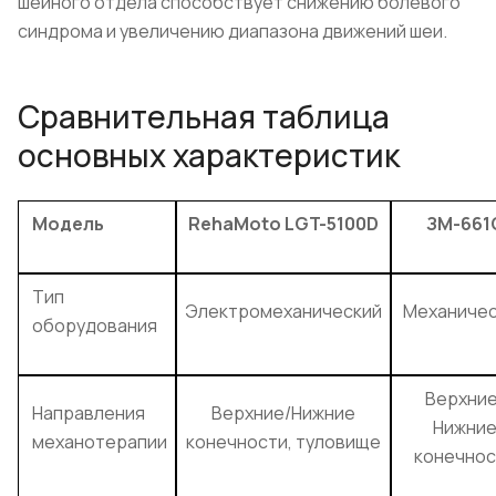
шейного отдела способствует снижению болевого
синдрома и увеличению диапазона движений шеи.
Сравнительная таблица
основных характеристик
Модель
RehaMoto LGT-5100D
ЗМ-661
Тип
Электромеханический
Механичес
оборудования
Верхние
Направления
Верхние/Нижние
Нижни
механотерапии
конечности, туловище
конечнос