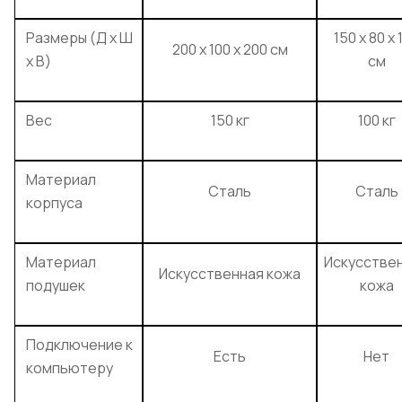
Размеры (Д х Ш
150 x 80 x 
200 x 100 x 200 см
х В)
см
Вес
150 кг
100 кг
Материал
Сталь
Сталь
корпуса
Материал
Искусстве
Искусственная кожа
подушек
кожа
Подключение к
Есть
Нет
компьютеру