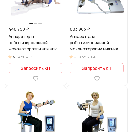
446 790 ₽
603 965 ₽
Аппарат для
Аппарат для
роботизированной
роботизированной
механотерапии нижних
механотерапии нижних
конечностей для
конечностей для
5
5
Арт.
4035
Арт.
4036
коленного и
голеностопного сустава
тазобедренного
Flex 02
Запросить КП
Запросить КП
суставов Flex 01