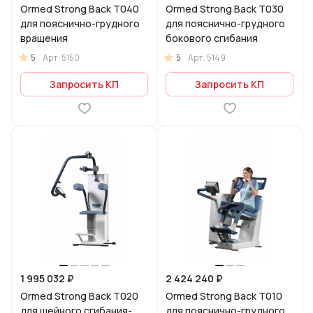
Ormed Strong Back Т040
Ormed Strong Back Т030
для пояснично-грудного
для пояснично-грудного
вращения
бокового сгибания
5
5
Арт.
5150
Арт.
5149
Запросить КП
Запросить КП
1 995 032 ₽
2 424 240 ₽
Ormed Strong Back Т020
Ormed Strong Back Т010
для шейного сгибания-
для пояснично-грудного