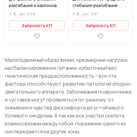
разгибания и наклонов
сгибания-разгибания
5
5
Арт.
5148
Арт.
5147
Запросить КП
Запросить КП
Малоподвижный образ жизни, чрезмерные нагрузки,
несбалансированное питание, избыточный вес,
генетическая предрасположенность – все эти
факторы способствуют развитию патологий опорно-
двигательного аппарата. Заболевания позвоночника
и суставов могут проявляться по-разному: от
онемения и чувства дискомфорта до устойчивого
болевого синдрома. А так как все участки скелета
взаимосвязаны между собой, поражение одного из
них передаётся на другие зоны.