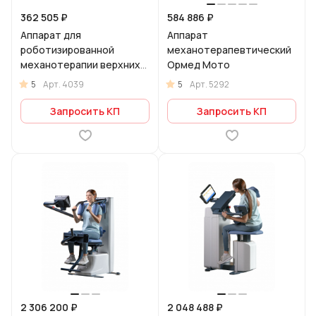
362 505 ₽
584 886 ₽
Аппарат для
Аппарат
роботизированной
механотерапевтический
механотерапии верхних
Ормед Мото
конечностей Flex 05 для
5
5
Арт.
4039
Арт.
5292
лучезапястного сустава
Запросить КП
Запросить КП
2 306 200 ₽
2 048 488 ₽