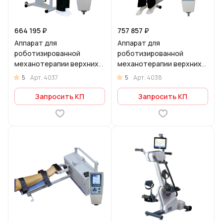
664 195 ₽
757 857 ₽
Аппарат для
Аппарат для
роботизированной
роботизированной
механотерапии верхних
механотерапии верхних
конечностей Flex 03 для
конечностей Flex 04 для
5
5
Арт.
4037
Арт.
4038
локтевого сустава
плечевого сустава
Запросить КП
Запросить КП