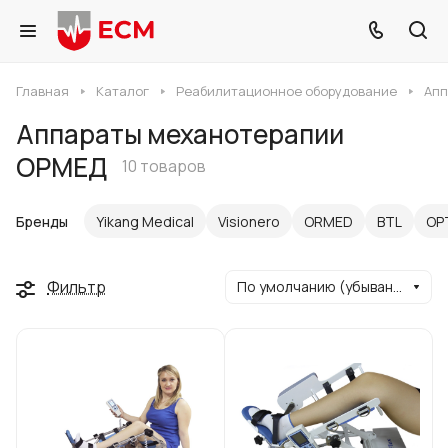
Главная
Каталог
Реабилитационное оборудование
Апп
Аппараты механотерапии
ОРМЕД
10 товаров
Бренды
Yikang Medical
Visionero
ORMED
BTL
ОР
Фильтр
По умолчанию (убывание)