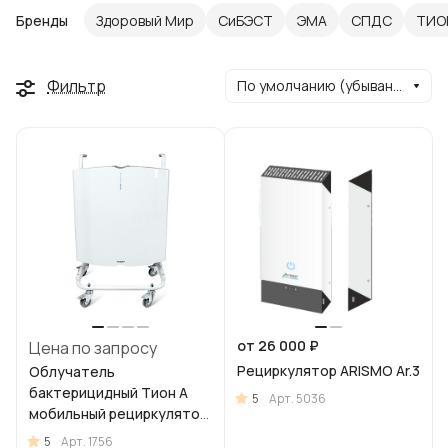
Бренды
Здоровый Мир
СиБЭСТ
ЭМА
СПДС
ТИО
Фильтр
По умолчанию (убывание)
от 26 000 ₽
Цена по запросу
Рециркулятор ARISMO Ar.3
Облучатель
бактерицидный Тион А
5
Арт.
5036
мобильный рециркулятор
очиститель
5
Арт.
1756