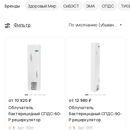
Бренды
Здоровый Мир
СиБЭСТ
ЭМА
СПДС
ТИО
Фильтр
По умолчанию (убывание)
от 10 920 ₽
от 12 980 ₽
Облучатель
Облучатель
бактерицидный СПДС-60-
бактерицидный СПДС-90-
Р рециркулятор
Р рециркулятор
5
5
Арт.
1390
Арт.
1391