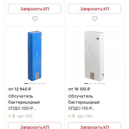
Запросить КП
Запросить КП
от 12 940 ₽
от 16 100 ₽
Облучатель
Облучатель
бактерицидный
бактерицидный
СПДС-100-Р
СПДС-110-Р
рециркулятор
рециркулятор
5
5
Арт.
1763
Арт.
1764
Запросить КП
Запросить КП