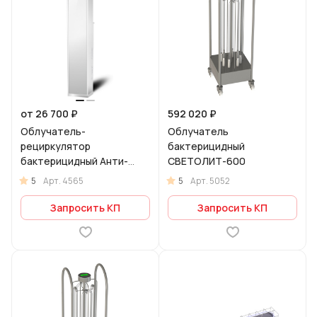
от 26 700 ₽
592 020 ₽
Облучатель-
Облучатель
рециркулятор
бактерицидный
бактерицидный Анти-
СВЕТОЛИТ-600
Бакт 100
5
5
Арт.
4565
Арт.
5052
Запросить КП
Запросить КП