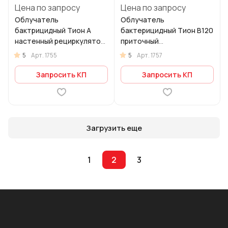
Цена по запросу
Цена по запросу
Облучатель
Облучатель
бактрицидный Тион А
бактерицидный Тион В120
настенный рециркулятор
приточный
очиститель
обеззараживатель-
5
5
Арт.
1755
Арт.
1757
обеззараживатель
очиститель воздуха,
воздуха
вентиляция больницы
Запросить КП
Запросить КП
Загрузить еще
1
2
3