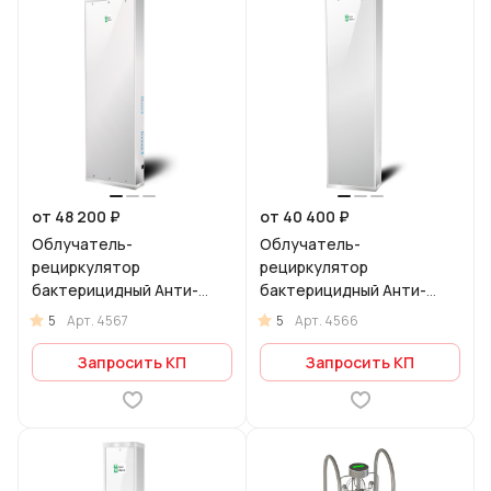
от 48 200 ₽
от 40 400 ₽
Облучатель-
Облучатель-
рециркулятор
рециркулятор
бактерицидный Анти-
бактерицидный Анти-
Бакт 200
Бакт 150
5
5
Арт.
4567
Арт.
4566
Запросить КП
Запросить КП