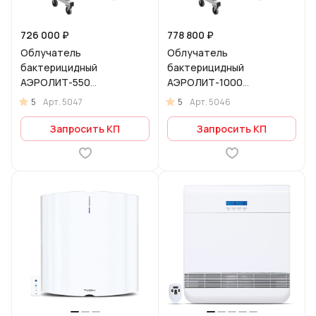
726 000 ₽
778 800 ₽
Облучатель
Облучатель
бактерицидный
бактерицидный
АЭРОЛИТ-550
АЭРОЛИТ-1000
рециркулятор
рециркулятор
5
5
Арт.
5047
Арт.
5046
Запросить КП
Запросить КП