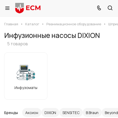
Главная
Каталог
Реанимационное оборудование
Шпри
Инфузионные насосы DIXION
5 товаров
Инфузоматы
Бренды
Аксион
DIXION
SENSITEC
B.Braun
Beyond