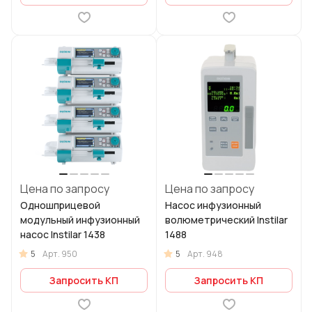
Цена по запросу
Цена по запросу
Одношприцевой
Насос инфузионный
модульный инфузионный
волюметрический Instilar
насос Instilar 1438
1488
5
5
Арт.
950
Арт.
948
Запросить КП
Запросить КП