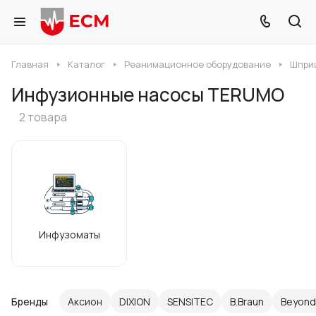
Главная
Каталог
Реанимационное оборудование
Шпри
Инфузионные насосы TERUMO
2 товара
Инфузоматы
Бренды
Аксион
DIXION
SENSITEC
B.Braun
Beyond