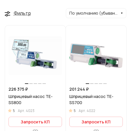
Фильтр
По умолчанию (убывание)
226 375 ₽
201 244 ₽
Шприцевый насос TE-
Шприцевый насос TE-
SS800
SS700
5
5
Арт.
4023
Арт.
4022
Запросить КП
Запросить КП