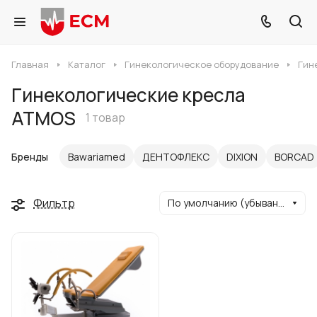
Главная
Каталог
Гинекологическое оборудование
Гин
Гинекологические кресла
ATMOS
1 товар
Бренды
Bawariamed
ДЕНТОФЛЕКС
DIXION
BORCAD
Фильтр
По умолчанию (убывание)