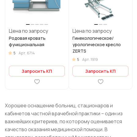
Цена по запросу
Цена по запросу
Родовая кровать
Гинекологическое/
функциональная
урологическое кресло
ZERTS
5
Арт.
6714
5
Арт.
1919
Запросить КП
Запросить КП
Хорошее оснащение больниц, стационаров и
кабинетов частной врачебной практики – один из
важнейших критериев, по которому оценивается
качество оказания медицинской помощи. В