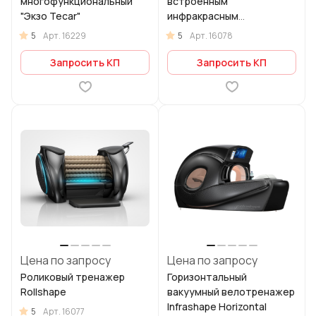
многофункциональный
встроенным
"Экзо Tecar"
инфракрасным
излучением
5
5
Арт.
16229
Арт.
16078
Запросить КП
Запросить КП
Цена по запросу
Цена по запросу
Роликовый тренажер
Горизонтальный
Rollshape
вакуумный велотренажер
Infrashape Horizontal
5
Арт.
16077