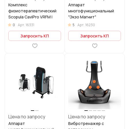
Комплекс
Аппарат
физиотерапевтический
многофункциональный
Scopula CaviPro VRFM I
"Экзо Магнит"
0
5
Арт.
16331
Арт.
16230
Запросить КП
Запросить КП
Цена по запросу
Цена по запросу
Аппарат
Вибротренажер с