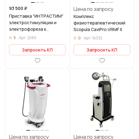
93 500 ₽
Цена по запросу
Приставка "ИНТРАCТИМ"
Комплекс
электростимуляции и
физиотерапевтический
электрофореза к
Scopula CaviPro VRMF II
аппарату АМУС-01-
5
Арт.
2265
0
Арт.
16332
"ИНТРАМАГ"
Запросить КП
Запросить КП
Цена по запросу
Цена по запросу