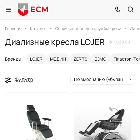
Главная
Каталог
Оборудование для службы крови
Диал
Диализные кресла LOJER
3 товара
Бренды
LOJER
МЕДИН
ZERTS
ВЗМО
Пластэк-Те
Фильтр
По умолчанию (убывание)