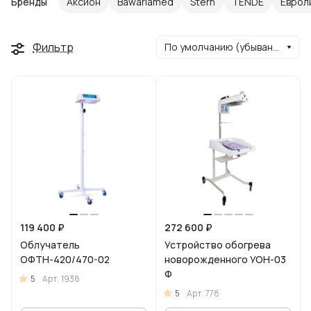
Бренды
Аксион
Bawariamed
Stern
TENDE
Еврол
Фильтр
По умолчанию (убывание)
119 400 ₽
272 600 ₽
Облучатель
Устройство обогрева
ОФТН-420/470-02
новорожденного УОН-03
Ф
5
Арт.
1938
5
Арт.
778