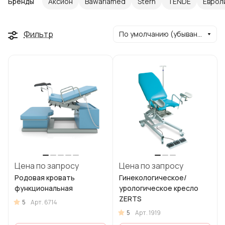
Бренды
Аксион
Bawariamed
Stern
TENDE
Еврол
Фильтр
По умолчанию (убывание)
Цена по запросу
Цена по запросу
Родовая кровать
Гинекологическое/
функциональная
урологическое кресло
ZERTS
5
Арт.
6714
5
Арт.
1919