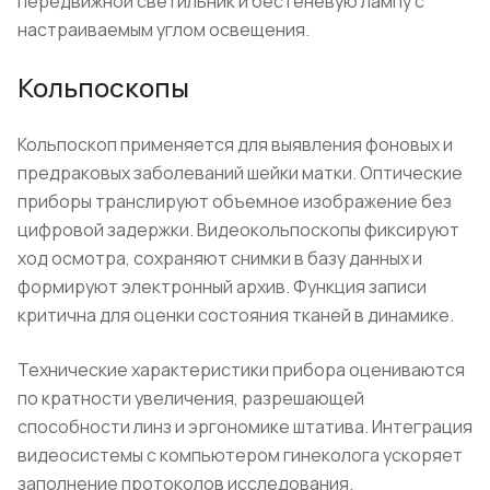
передвижной светильник и бестеневую лампу с
настраиваемым углом освещения.
Кольпоскопы
Кольпоскоп применяется для выявления фоновых и
предраковых заболеваний шейки матки. Оптические
приборы транслируют объемное изображение без
цифровой задержки. Видеокольпоскопы фиксируют
ход осмотра, сохраняют снимки в базу данных и
формируют электронный архив. Функция записи
критична для оценки состояния тканей в динамике.
Технические характеристики прибора оцениваются
по кратности увеличения, разрешающей
способности линз и эргономике штатива. Интеграция
видеосистемы с компьютером гинеколога ускоряет
заполнение протоколов исследования.