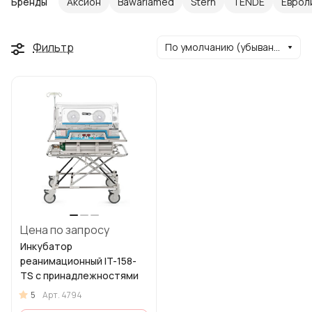
Бренды
Аксион
Bawariamed
Stern
TENDE
Еврол
Фильтр
По умолчанию (убывание)
Цена по запросу
Инкубатор
реанимационный IT-158-
TS с принадлежностями
5
Арт.
4794