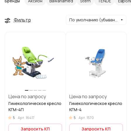
Бренды
Аксион
Bawariamed
Stern
TENDE
Еврол
Фильтр
По умолчанию (убывание)
Цена по запросу
Цена по запросу
Гинекологическое кресло
Гинекологическое кресло
КГМ-4П
КГМ-4
5
5
Арт.
16417
Арт.
1570
Запросить КП
Запросить КП