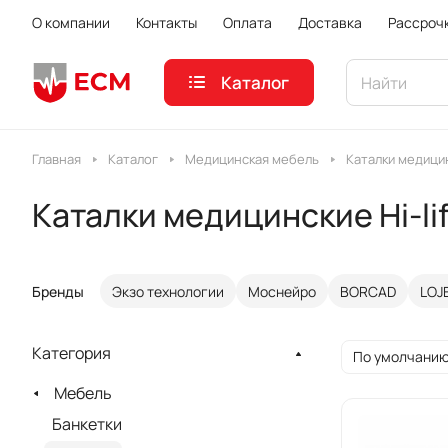
О компании
Контакты
Оплата
Доставка
Рассроч
Каталог
Главная
Каталог
Медицинская мебель
Каталки медици
Каталки медицинские Hi-li
Бренды
Экзо технологии
Моснейро
BORCAD
LOJ
Категория
По умолчанию
Мебель
Банкетки