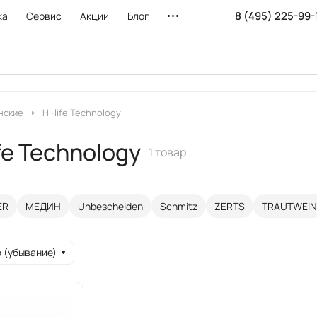
8 (495) 225-99-
ка
Сервис
Акции
Блог
нские
Hi-life Technology
fe Technology
1 товар
ER
МЕДИН
Unbescheiden
Schmitz
ZERTS
TRAUTWEIN
 (убывание)