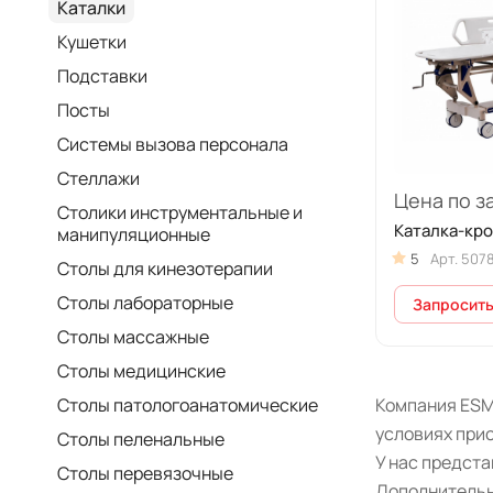
Каталки
Кушетки
Подставки
Посты
Системы вызова персонала
Стеллажи
Цена по з
Столики инструментальные и
Каталка-кро
манипуляционные
5
Арт.
507
Столы для кинезотерапии
Столы лабораторные
Запросить
Столы массажные
Столы медицинские
Компания ESM 
Столы патологоанатомические
условиях прио
Столы пеленальные
У нас предст
Столы перевязочные
Дополнительн