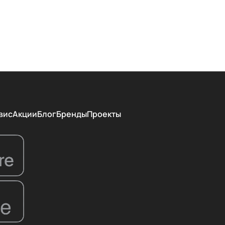
вис
Акции
Блог
Бренды
Проекты