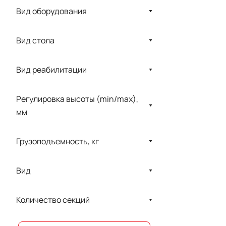
TRAUTWEIN
Вид оборудования
Unbescheiden
Вид стола
Vermeiren
ZERTS
Вид реабилитации
Альфа Мобили
Горское
Регулировка высоты (min/max),
мм
МЕДИН
Моснейро
Грузоподъемность, кг
ОРТОРЕНТ
Промет
Вид
Экзо технологии
Количество секций