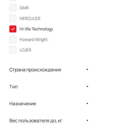
GMR
HERCULES
Hi-life Technology
Howard Wright
LOJER
Medmos
Страна происхождения
Merivaara
MET
Тип
NITROCARE
Physioteсhnica
Назначение
RT
Вес пользователя до, кг
Schmitz