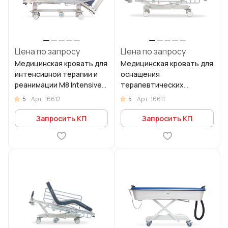
Цена по запросу
Цена по запросу
Медицинская кровать для
Медицинская кровать для
интенсивной терапии и
оснащения
реанимации М8 Intensive
терапевтических
Care Bed
отделений М9 Ward Bed
5
5
Арт.
16612
Арт.
16611
Запросить КП
Запросить КП