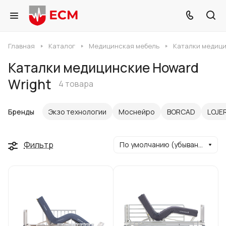
Главная
Каталог
Медицинская мебель
Каталки медиц
Каталки медицинские Howard
Wright
4 товара
Бренды
Экзо технологии
Моснейро
BORCAD
LOJE
Фильтр
По умолчанию (убывание)