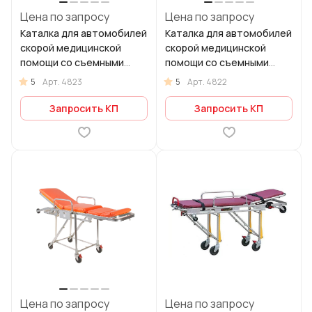
Цена по запросу
Цена по запросу
Каталка для автомобилей
Каталка для автомобилей
скорой медицинской
скорой медицинской
помощи со съемными
помощи со съемными
носилками Med-Mos YDC-
носилками Med-Mos YDC-
5
5
Арт.
4823
Арт.
4822
3FWF
3HWF
Запросить КП
Запросить КП
Цена по запросу
Цена по запросу