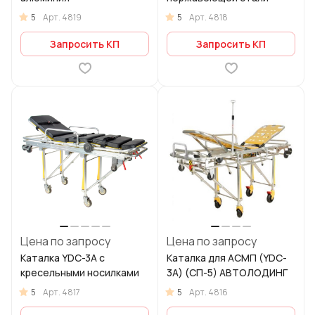
5
5
Арт.
4819
Арт.
4818
Запросить КП
Запросить КП
Цена по запросу
Цена по запросу
Каталка YDC-3A с
Каталка для АСМП (YDC-
кресельными носилками
3A) (СП-5) АВТОЛОДИНГ
5
5
Арт.
4817
Арт.
4816