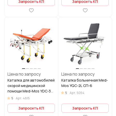
Запросить КП
Запросить КП
Цена по запросу
Цена по запросу
Каталка для автомобилей
Каталка больничная Med-
скорой медицинской
Mos YQC-2L СП-6
помощи Med-Mos YDC-3A
5
Арт.
5054
со съемными носилками
5
Арт.
4815
Запросить КП
Запросить КП