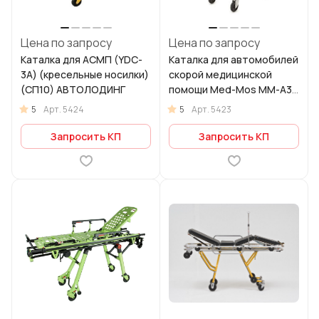
Цена по запросу
Цена по запросу
Каталка для АСМП (YDC-
Каталка для автомобилей
3A) (кресельные носилки)
скорой медицинской
(СП10) АВТОЛОДИНГ
помощи Med-Mos ММ-А3
СП-1НФ со съемными
5
5
Арт.
5424
Арт.
5423
носилками
Запросить КП
Запросить КП