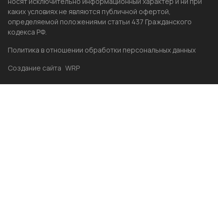
носят исключительно информационный характер и ни при
каких условиях не являются публичной офертой,
определяемой положениями статьи 437 Гражданского
кодекса РФ.
Политика в отношении обработки персональных данных
Создание сайта
WRP
Главная
Каталог
Избранные
Акции
Контакты
Бренды