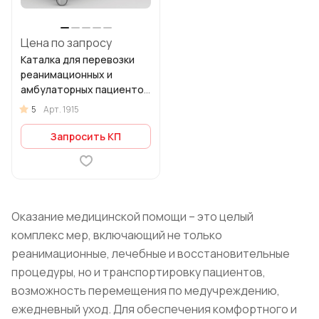
Цена по запросу
Каталка для перевозки
реанимационных и
амбулаторных пациентов
STS 282
5
Арт.
1915
Запросить КП
Оказание медицинской помощи – это целый
комплекс мер, включающий не только
реанимационные, лечебные и восстановительные
процедуры, но и транспортировку пациентов,
возможность перемещения по медучреждению,
ежедневный уход. Для обеспечения комфортного и