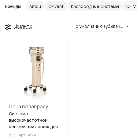
Бренды
Ambu
Oxivent
Кислородные Системы
UE M
Фильтр
По умолчанию (убывание)
Цена по запросу
Система
высокочастотной
вентиляции легких для
взрослых 3100В
5
Арт.
3824