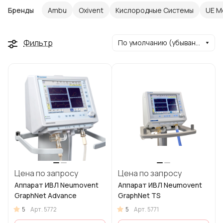
Бренды
Ambu
Oxivent
Кислородные Системы
UE M
Фильтр
По умолчанию (убывание)
Цена по запросу
Цена по запросу
Аппарат ИВЛ Neumovent
Аппарат ИВЛ Neumovent
GraphNet Advance
GraphNet TS
5
5
Арт.
5772
Арт.
5771