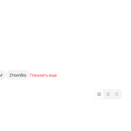
M
ZhixinBio
Показать еще