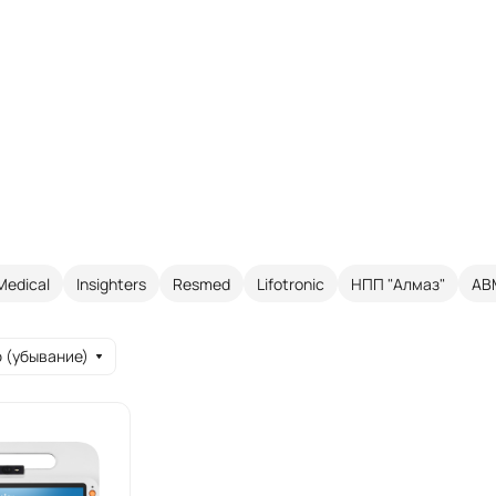
Medical
Insighters
Resmed
Lifotronic
НПП "Алмаз"
AB
 (убывание)