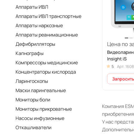
Аппараты ИВЛ
Аппараты ИВЛ транспортные
Аппараты наркозные
Аппараты реанимационные
Цена по з
Дефибрилляторы
Видеоларин
Капнографы
Insight iS
Компрессоры медицинские
5
Арт.
1608
Концентраторы кислорода
Запросить
Ларингоскопы
Маски ларингеальные
Мониторы боли
Компания ESM 
Мониторы прикроватные
приобретения
Насосы инфузионные
У нас предст
Откашливатели
Дополнительн