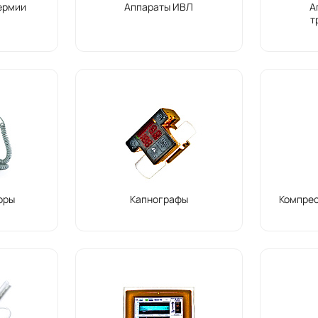
ермии
Аппараты ИВЛ
А
т
оры
Капнографы
Компре