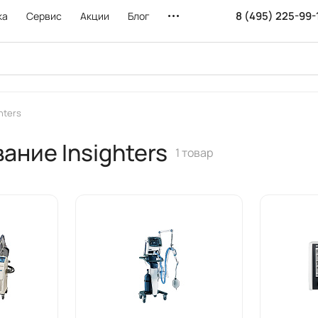
8 (495) 225-99-
ка
Сервис
Акции
Блог
hters
ние Insighters
1 товар