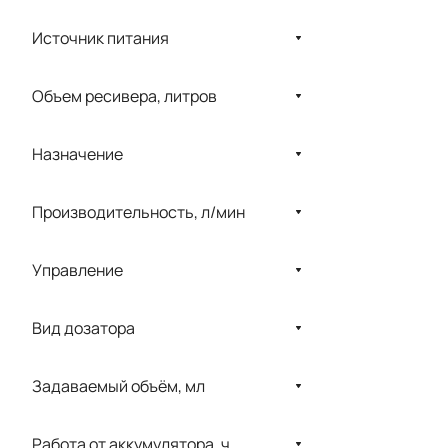
Breas Medical
Источник питания
CareFusion
Cattani
Объем ресивера, литров
CHIRANA
Назначение
Choicemmed
COMEN
Производительность, л/мин
DeVilbiss Healthcare
Управление
DIXION
Dräger
Вид дозатора
Ekom
ELEPS
Задаваемый объём, мл
eVent
Работа от аккумулятора, ч