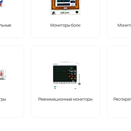
льные
Мониторы боли
Монит
тры
Реанимационные мониторы
Респира