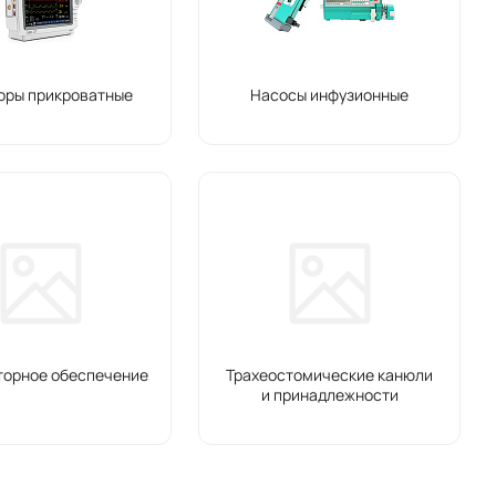
оры прикроватные
Насосы инфузионные
торное обеспечение
Трахеостомические канюли
и принадлежности